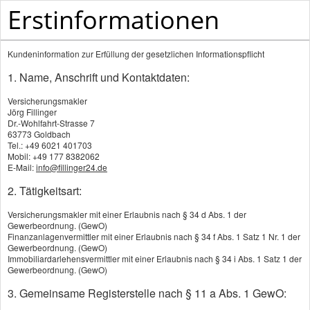
Erstinformationen
Versicherungsmakler - Ihr Versicherungsmakler au
Kundeninformation zur Erfüllung der gesetzlichen Informationspflicht
1. Name, Anschrift und Kontaktdaten:
Versicherungsmakler
Jörg Fillinger
Dr.-Wohlfahrt-Strasse 7
63773 Goldbach
Daten ändern
Tel.: +49 6021 401703
Mobil: +49 177 8382062
E-Mail:
info@fillinger24.de
Vorname: *
2. Tätigkeitsart:
Versicherungsmakler mit einer Erlaubnis nach § 34 d Abs. 1 der
Gewerbeordnung. (GewO)
Finanzanlagenvermittler mit einer Erlaubnis nach § 34 f Abs. 1 Satz 1 Nr. 1 der
Name: *
Gewerbeordnung. (GewO)
Immobiliardarlehensvermittler mit einer Erlaubnis nach § 34 i Abs. 1 Satz 1 der
Gewerbeordnung. (GewO)
Telefon:
3. Gemeinsame Registerstelle nach § 11 a Abs. 1 GewO: