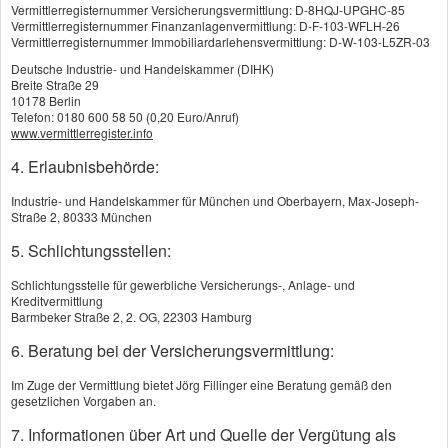
Vermittlerregisternummer Versicherungsvermittlung: D-8HQJ-UPGHC-85
Vermittlerregisternummer Finanzanlagenvermittlung: D-F-103-WFLH-26
E-Mail: *
Vermittlerregisternummer Immobiliardarlehensvermittlung: D-W-103-L5ZR-03
Deutsche Industrie- und Handelskammer (DIHK)
Breite Straße 29
10178 Berlin
Telefon: 0180 600 58 50 (0,20 Euro/Anruf)
www.vermittlerregister.info
Neue Anschrift
4. Erlaubnisbehörde:
Industrie- und Handelskammer für München und Oberbayern, Max-Joseph-
Straße 2, 80333 München
5. Schlichtungsstellen:
Gültig ab:
Schlichtungsstelle für gewerbliche Versicherungs-, Anlage- und
Kreditvermittlung
Barmbeker Straße 2, 2. OG, 22303 Hamburg
6. Beratung bei der Versicherungsvermittlung:
Familienstand:
Im Zuge der Vermittlung bietet Jörg Fillinger eine Beratung gemäß den
gesetzlichen Vorgaben an.
7. Informationen über Art und Quelle der Vergütung als