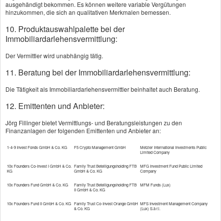
ausgehändigt bekommen. Es können weitere variable Vergütungen
Gültig ab:
hinzukommen, die sich an qualitativen Merkmalen bemessen.
10. Produktauswahlpalette bei der
Immobiliardarlehensvermittlung:
Der Vermittler wird unabhängig tätig.
Änderungen gelten:
11. Beratung bei der Immobiliardarlehensvermittlung:
für alle Verträge
für folgende Verträge
Die Tätigkeit als Immobiliardarlehensvermittler beinhaltet auch Beratung.
12. Emittenten und Anbieter:
nämlich diese
Jörg Fillinger bietet Vermittlungs- und Beratungsleistungen zu den
Finanzanlagen der folgenden Emittenten und Anbieter an:
1-4-9 Invest Fonds GmbH & Co. KG
F5 Crypto Management GmbH
Metzler International Investments Public
Limited Company
10x Founders Co-Invest I GmbH & Co.
Family Trust Beteiligungsholding FTB
MFG Investment Fund Public Limited
KG
GmbH & Co. KG
Company
Sonstige Bemerkungen
10x Founders Fund GmbH & Co. KG
Family Trust Beteiligungsholding FTB
MFM Funds (Lux)
II GmbH & Co. KG
10x Founders Fund II GmbH & Co. KG
Family Trust Co-Invest Orange GmbH
MFS Investment Management Company
& Co. KG
(Lux) S.à r.l.