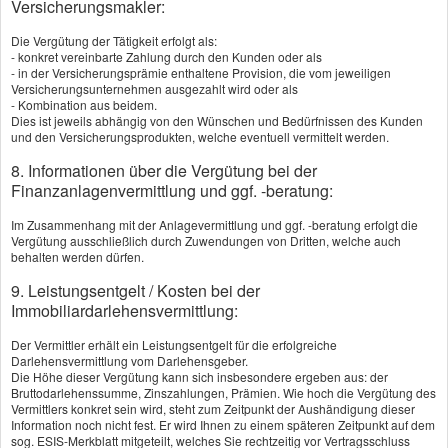
Gültig ab:
Versicherungsmakler:
Die Vergütung der Tätigkeit erfolgt als:
- konkret vereinbarte Zahlung durch den Kunden oder als
- in der Versicherungsprämie enthaltene Provision, die vom jeweiligen
Versicherungsunternehmen ausgezahlt wird oder als
Beruf / Arbeitgeber
- Kombination aus beidem.
Dies ist jeweils abhängig von den Wünschen und Bedürfnissen des Kunden
und den Versicherungsprodukten, welche eventuell vermittelt werden.
8. Informationen über die Vergütung bei der
Finanzanlagenvermittlung und ggf. -beratung:
Im Zusammenhang mit der Anlagevermittlung und ggf. -beratung erfolgt die
Gültig ab:
Vergütung ausschließlich durch Zuwendungen von Dritten, welche auch
behalten werden dürfen.
9. Leistungsentgelt / Kosten bei der
Immobiliardarlehensvermittlung:
Neue Kontoverbindung
Der Vermittler erhält ein Leistungsentgelt für die erfolgreiche
Darlehensvermittlung vom Darlehensgeber.
Die Höhe dieser Vergütung kann sich insbesondere ergeben aus: der
Bruttodarlehenssumme, Zinszahlungen, Prämien. Wie hoch die Vergütung des
Vermittlers konkret sein wird, steht zum Zeitpunkt der Aushändigung dieser
Information noch nicht fest. Er wird Ihnen zu einem späteren Zeitpunkt auf dem
sog. ESIS-Merkblatt mitgeteilt, welches Sie rechtzeitig vor Vertragsschluss