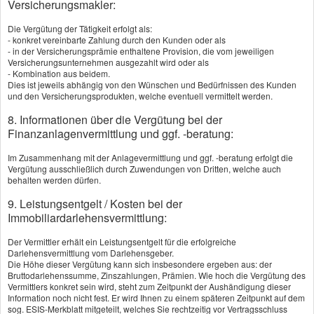
ganz. Für privat abgerechnete Behandlungen,
Versicherungsmakler:
private Kliniken oder den Rücktransport nach
Die Vergütung der Tätigkeit erfolgt als:
Hause braucht es daher oft eine zusätzliche
- konkret vereinbarte Zahlung durch den Kunden oder als
- in der Versicherungsprämie enthaltene Provision, die vom jeweiligen
Lösung.
Versicherungsunternehmen ausgezahlt wird oder als
- Kombination aus beidem.
Gerade der Rücktransport verdient besondere
Dies ist jeweils abhängig von den Wünschen und Bedürfnissen des Kunden
und den Versicherungsprodukten, welche eventuell vermittelt werden.
Aufmerksamkeit. Viele Tarife der
Auslandskrankenversicherung übernehmen ihn
8. Informationen über die Vergütung bei der
Finanzanlagenvermittlung und ggf. -beratung:
bereits dann, wenn er medizinisch sinnvoll ist.
Das erweitert den Handlungsspielraum deutlich
Im Zusammenhang mit der Anlagevermittlung und ggf. -beratung erfolgt die
Vergütung ausschließlich durch Zuwendungen von Dritten, welche auch
und bringt im Ernstfall Tempo in eine
behalten werden dürfen.
schwierige Lage.
9. Leistungsentgelt / Kosten bei der
Leistungen einer Auslandskranken­
Immobiliardarlehensvermittlung:
versicherung:
Der Vermittler erhält ein Leistungsentgelt für die erfolgreiche
Darlehensvermittlung vom Darlehensgeber.
Ambulante Behandlungen vor Ort
Die Höhe dieser Vergütung kann sich insbesondere ergeben aus: der
Bruttodarlehenssumme, Zinszahlungen, Prämien. Wie hoch die Vergütung des
Stationäre Versorgung im Krankenhaus
Vermittlers konkret sein wird, steht zum Zeitpunkt der Aushändigung dieser
Medikamente und medizinische Hilfsmittel
Information noch nicht fest. Er wird Ihnen zu einem späteren Zeitpunkt auf dem
sog. ESIS-Merkblatt mitgeteilt, welches Sie rechtzeitig vor Vertragsschluss
Schmerzstillende Zahnbehandlungen