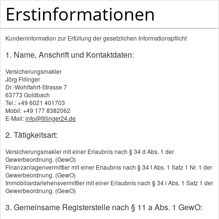
Erstinformationen
Versicherungsmakler - Ihr Versicherungsmakler au
Kundeninformation zur Erfüllung der gesetzlichen Informationspflicht
1. Name, Anschrift und Kontaktdaten:
Versicherungsmakler
Jörg Fillinger
Dr.-Wohlfahrt-Strasse 7
63773 Goldbach
Tel.: +49 6021 401703
Mobil: +49 177 8382062
Warum Krankenschutz im
E-Mail:
info@fillinger24.de
Ausland zu jeder Reiseplanung
2. Tätigkeitsart:
gehört
Versicherungsmakler mit einer Erlaubnis nach § 34 d Abs. 1 der
Gewerbeordnung. (GewO)
Finanzanlagenvermittler mit einer Erlaubnis nach § 34 f Abs. 1 Satz 1 Nr. 1 der
Gewerbeordnung. (GewO)
Immobiliardarlehensvermittler mit einer Erlaubnis nach § 34 i Abs. 1 Satz 1 der
Der Urlaub steht, die Route passt, die Vorfreude
Gewerbeordnung. (GewO)
steigt. Viele Menschen buchen Flüge, Hotels und
3. Gemeinsame Registerstelle nach § 11 a Abs. 1 GewO:
Ausflüge mit großer Sorgfalt. Beim