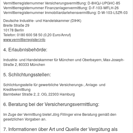
Vermittlerregisternummer Versicherungsvermittlung: D-8HQJ-UPGHC-85
Krankenschutz bleibt dagegen oft ein blinder
Vermittlerregisternummer Finanzanlagenvermittlung: D-F-103-WFLH-26
Fleck. Gerade auf Reisen entsteht jedoch schnell
Vermittlerregisternummer Immobiliardarlehensvermittlung: D-W-103-L5ZR-03
eine Situation, in der aus einer kurzen
Deutsche Industrie- und Handelskammer (DIHK)
Breite Straße 29
Behandlung ein spürbarer Kostenblock wird.
10178 Berlin
Arztbesuche, Medikamente, Klinikaufenthalte
Telefon: 0180 600 58 50 (0,20 Euro/Anruf)
www.vermittlerregister.info
oder ein Rücktransport bewegen sich rasch in
einer Größenordnung, die die Reisekasse
4. Erlaubnisbehörde:
deutlich übersteigt.
Industrie- und Handelskammer für München und Oberbayern, Max-Joseph-
Straße 2, 80333 München
Unterschiedlicher GKV-Schutz in
5. Schlichtungsstellen:
Deutschland, Europa, weltweit
Die gesetzliche Krankenversicherung greift im
Schlichtungsstelle für gewerbliche Versicherungs-, Anlage- und
Ausland nur begrenzt. Innerhalb Europas richtet
Kreditvermittlung
Barmbeker Straße 2, 2. OG, 22303 Hamburg
sich der Umfang nach dem jeweiligen
6. Beratung bei der Versicherungsvermittlung:
Gesundheitssystem vor Ort; übernommen wird
meist nur das, was dort vorgesehen ist oder was
Im Zuge der Vermittlung bietet Jörg Fillinger eine Beratung gemäß den
in Deutschland als Vergleichswert gilt.
gesetzlichen Vorgaben an.
Außerhalb Europas endet dieser Schutz häufig
7. Informationen über Art und Quelle der Vergütung als