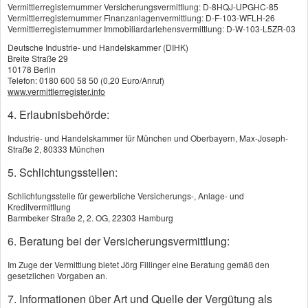
Kapitallebensversicherung
Vermittlerregisternummer Versicherungsvermittlung: D-8HQJ-UPGHC-85
Vermittlerregisternummer Finanzanlagenvermittlung: D-F-103-WFLH-26
Risikolebensversicherung
Vermittlerregisternummer Immobiliardarlehensvermittlung: D-W-103-L5ZR-03
Deutsche Industrie- und Handelskammer (DIHK)
Britische Lebensversicherung
Breite Straße 29
10178 Berlin
Ausbildungsversicherung
Telefon: 0180 600 58 50 (0,20 Euro/Anruf)
www.vermittlerregister.info
Sterbegeld
4. Erlaubnisbehörde:
Pflegeversicherung
Industrie- und Handelskammer für München und Oberbayern, Max-Joseph-
Kapitallebensversicherung
Straße 2, 80333 München
5. Schlichtungsstellen:
Sicherheit dank Garantie
Schlichtungsstelle für gewerbliche Versicherungs-, Anlage- und
Die Kapitallebensversicherung
Kreditvermittlung
(KLV) kombiniert zwei zentrale Vorteile:
Barmbeker Straße 2, 2. OG, 22303 Hamburg
6. Beratung bei der Versicherungsvermittlung:
Hinterbliebenenschutz
– Stirbt die
versicherte Person während der
Im Zuge der Vermittlung bietet Jörg Fillinger eine Beratung gemäß den
Vertragslaufzeit, erhalten die im Vertrag
gesetzlichen Vorgaben an.
Begünstigten eine vereinbarte
7. Informationen über Art und Quelle der Vergütung als