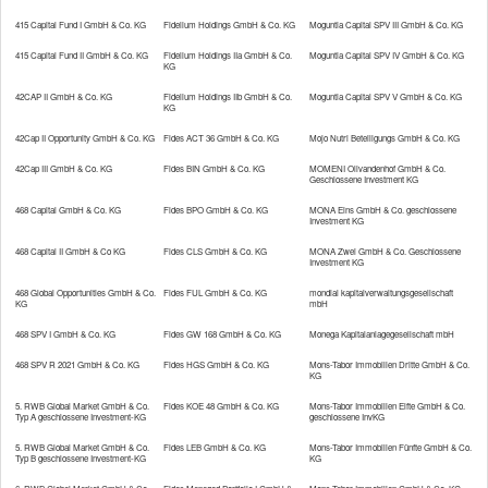
415 Capital Fund I GmbH & Co. KG
Fidelium Holdings GmbH & Co. KG
Moguntia Capital SPV III GmbH & Co. KG
415 Capital Fund II GmbH & Co. KG
Fidelium Holdings IIa GmbH & Co.
Moguntia Capital SPV IV GmbH & Co. KG
KG
E-Mail: *
42CAP II GmbH & Co. KG
Fidelium Holdings IIb GmbH & Co.
Moguntia Capital SPV V GmbH & Co. KG
KG
42Cap II Opportunity GmbH & Co. KG
Fides ACT 36 GmbH & Co. KG
Mojo Nutri Beteiligungs GmbH & Co. KG
42Cap III GmbH & Co. KG
Fides BIN GmbH & Co. KG
MOMENI Olivandenhof GmbH & Co.
Geschlossene Investment KG
Versicherungssumme:
468 Capital GmbH & Co. KG
Fides BPO GmbH & Co. KG
MONA Eins GmbH & Co. geschlossene
Investment KG
468 Capital II GmbH & Co KG
Fides CLS GmbH & Co. KG
MONA Zwei GmbH & Co. Geschlossene
oder mtl. Beitrag:
Investment KG
468 Global Opportunities GmbH & Co.
Fides FUL GmbH & Co. KG
mondial kapitalverwaltungsgesellschaft
KG
mbH
468 SPV I GmbH & Co. KG
Fides GW 168 GmbH & Co. KG
Monega Kapitalanlagegesellschaft mbH
468 SPV R 2021 GmbH & Co. KG
Fides HGS GmbH & Co. KG
Mons-Tabor Immobilien Dritte GmbH & Co.
Anmerkungen
KG
5. RWB Global Market GmbH & Co.
Fides KOE 48 GmbH & Co. KG
Mons-Tabor Immobilien Elfte GmbH & Co.
Typ A geschlossene Investment-KG
geschlossene InvKG
5. RWB Global Market GmbH & Co.
Fides LEB GmbH & Co. KG
Mons-Tabor Immobilien Fünfte GmbH & Co.
Typ B geschlossene Investment-KG
KG