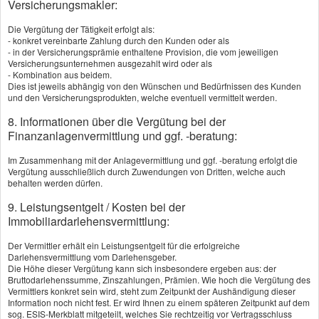
Todesfallsumme.
Versicherungsmakler:
Vermögensaufbau
– Über die Jahre wird
Die Vergütung der Tätigkeit erfolgt als:
Kapital angespart, das am Ende der Laufzeit
- konkret vereinbarte Zahlung durch den Kunden oder als
- in der Versicherungsprämie enthaltene Provision, die vom jeweiligen
ausgezahlt wird – inklusive Überschüsse.
Versicherungsunternehmen ausgezahlt wird oder als
- Kombination aus beidem.
Der größte Pluspunkt der KLV sind die
Dies ist jeweils abhängig von den Wünschen und Bedürfnissen des Kunden
und den Versicherungsprodukten, welche eventuell vermittelt werden.
garantierten Leistungen (Verzinsung, Rente). Sie
sorgen für eine feste, vorhersehbare Auszahlung
8. Informationen über die Vergütung bei der
Finanzanlagenvermittlung und ggf. -beratung:
und bieten damit Planungssicherheit. Gerade
für sicherheitsorientierte Sparer ist das ein
Im Zusammenhang mit der Anlagevermittlung und ggf. -beratung erfolgt die
wichtiges Argument.
Vergütung ausschließlich durch Zuwendungen von Dritten, welche auch
behalten werden dürfen.
Garantie kostet Rendite
9. Leistungsentgelt / Kosten bei der
Der Garantiezins liegt aktuell (2025) bei 1
Immobiliardarlehensvermittlung:
Prozent für Neuverträge. Wer die Sicherheit
Der Vermittler erhält ein Leistungsentgelt für die erfolgreiche
einer 100-Prozent-Beitragsgarantie will, schränkt
Darlehensvermittlung vom Darlehensgeber.
Die Höhe dieser Vergütung kann sich insbesondere ergeben aus: der
sich bei den Renditechancen ein. Das Ergebnis:
Bruttodarlehenssumme, Zinszahlungen, Prämien. Wie hoch die Vergütung des
Viele klassische Kapitallebensversicherungen
Vermittlers konkret sein wird, steht zum Zeitpunkt der Aushändigung dieser
Information noch nicht fest. Er wird Ihnen zu einem späteren Zeitpunkt auf dem
bieten heute kaum noch eine spürbare
sog. ESIS-Merkblatt mitgeteilt, welches Sie rechtzeitig vor Vertragsschluss