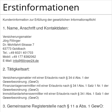
Erstinformationen
Versicherungsmakler - Ihr Versicherungsmakler au
Kundeninformation zur Erfüllung der gesetzlichen Informationspflicht
1. Name, Anschrift und Kontaktdaten:
Versicherungsmakler
Jörg Fillinger
Dr.-Wohlfahrt-Strasse 7
63773 Goldbach
Tel.: +49 6021 401703
Produkte
Mobil: +49 177 8382062
E-Mail:
info@fillinger24.de
2. Tätigkeitsart:
Riester-Rente
Versicherungsmakler mit einer Erlaubnis nach § 34 d Abs. 1 der
Rürup-Rente
Gewerbeordnung. (GewO)
Finanzanlagenvermittler mit einer Erlaubnis nach § 34 f Abs. 1 Satz 1 Nr. 1 der
Private Rentenversicherung
Gewerbeordnung. (GewO)
Immobiliardarlehensvermittler mit einer Erlaubnis nach § 34 i Abs. 1 Satz 1 der
Fondsgeb. Rentenversicherung
Gewerbeordnung. (GewO)
Betriebliche Altersversorgung
3. Gemeinsame Registerstelle nach § 11 a Abs. 1 GewO: