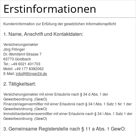
Erstinformationen
Versicherungsmakler - Ihr Versicherungsmakler au
Kundeninformation zur Erfüllung der gesetzlichen Informationspflicht
1. Name, Anschrift und Kontaktdaten:
Versicherungsmakler
Jörg Fillinger
Dr.-Wohlfahrt-Strasse 7
63773 Goldbach
Tel.: +49 6021 401703
Produkte
Mobil: +49 177 8382062
E-Mail:
info@fillinger24.de
2. Tätigkeitsart:
Riester-Rente
Versicherungsmakler mit einer Erlaubnis nach § 34 d Abs. 1 der
Rürup-Rente
Gewerbeordnung. (GewO)
Finanzanlagenvermittler mit einer Erlaubnis nach § 34 f Abs. 1 Satz 1 Nr. 1 der
Private Rentenversicherung
Gewerbeordnung. (GewO)
Immobiliardarlehensvermittler mit einer Erlaubnis nach § 34 i Abs. 1 Satz 1 der
Fondsgeb. Rentenversicherung
Gewerbeordnung. (GewO)
Betriebliche Altersversorgung
3. Gemeinsame Registerstelle nach § 11 a Abs. 1 GewO: