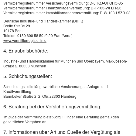
Kapitallebensversicherung
Vermittlerregisternummer Versicherungsvermittlung: D-8HQJ-UPGHC-85
Vermittlerregisternummer Finanzanlagenvermittlung: D-F-103-WFLH-26
Risikolebensversicherung
Vermittlerregisternummer Immobiliardarlehensvermittlung: D-W-103-L5ZR-03
Deutsche Industrie- und Handelskammer (DIHK)
Britische Lebensversicherung
Breite Straße 29
10178 Berlin
Ausbildungsversicherung
Telefon: 0180 600 58 50 (0,20 Euro/Anruf)
www.vermittlerregister.info
Sterbegeld
4. Erlaubnisbehörde:
Pflegeversicherung
Industrie- und Handelskammer für München und Oberbayern, Max-Joseph-
Britische Lebensversicherung
Straße 2, 80333 München
5. Schlichtungsstellen:
Renditechancen mit neuen
Schlichtungsstelle für gewerbliche Versicherungs-, Anlage- und
Herausforderungen
Kreditvermittlung
Britische Lebensversicherungen
Barmbeker Straße 2, 2. OG, 22303 Hamburg
(BLV) sind eine besondere Form der
6. Beratung bei der Versicherungsvermittlung:
Kapitallebensversicherung, die sich durch einen
Im Zuge der Vermittlung bietet Jörg Fillinger eine Beratung gemäß den
hohen Aktienanteil in der Kapitalanlage
gesetzlichen Vorgaben an.
auszeichnen. Während klassische deutsche
7. Informationen über Art und Quelle der Vergütung als
Lebensversicherungen überwiegend auf