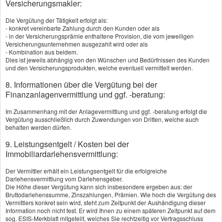
Versicherungsmakler:
festverzinsliche Anlagen setzen, investieren
britische Policen einen Großteil der Beiträge in
Die Vergütung der Tätigkeit erfolgt als:
- konkret vereinbarte Zahlung durch den Kunden oder als
Aktien. Dadurch ergeben sich höhere
- in der Versicherungsprämie enthaltene Provision, die vom jeweiligen
Renditechancen, aber auch stärkere
Versicherungsunternehmen ausgezahlt wird oder als
- Kombination aus beidem.
Schwankungen.
Dies ist jeweils abhängig von den Wünschen und Bedürfnissen des Kunden
und den Versicherungsprodukten, welche eventuell vermittelt werden.
Neben dem Vermögensaufbau bietet die BLV
8. Informationen über die Vergütung bei der
auch einen Todesfallschutz für Hinterbliebene:
Finanzanlagenvermittlung und ggf. -beratung:
Stirbt die versicherte Person während der
Im Zusammenhang mit der Anlagevermittlung und ggf. -beratung erfolgt die
Vertragslaufzeit, erhalten die Begünstigten eine
Vergütung ausschließlich durch Zuwendungen von Dritten, welche auch
garantierte Versicherungssumme.
behalten werden dürfen.
9. Leistungsentgelt / Kosten bei der
Folgen durch den Brexit
Immobiliardarlehensvermittlung:
Der Brexit hat die Bedingungen für deutsche
Versicherungsnehmer mit britischen Policen
Der Vermittler erhält ein Leistungsentgelt für die erfolgreiche
Darlehensvermittlung vom Darlehensgeber.
verändert:
Die Höhe dieser Vergütung kann sich insbesondere ergeben aus: der
Bruttodarlehenssumme, Zinszahlungen, Prämien. Wie hoch die Vergütung des
Übertragene Verträge
– Viele britische
Vermittlers konkret sein wird, steht zum Zeitpunkt der Aushändigung dieser
Information noch nicht fest. Er wird Ihnen zu einem späteren Zeitpunkt auf dem
Versicherer haben bestehende Policen auf
sog. ESIS-Merkblatt mitgeteilt, welches Sie rechtzeitig vor Vertragsschluss